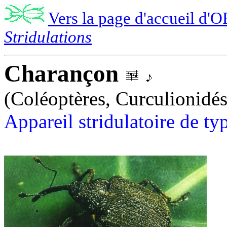
Vers la page d'accueil d'O
Stridulations
Charançon
(Coléoptères, Curculionidés
Appareil stridulatoire de t