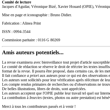
Comité de lecture
Jacques d'Aguilar, Véronique Bizé, Xavier Houard (OPIE), Véron
Mise en page et iconographie : Bruno Didier.
Fabrication : Alinea Print
ISSN : 0994-3544
Commission paritaire : 0116 G 80269
Amis auteurs potentiels...
La revue examinera avec bienveillance tout projet d'article susceptible d
Le comité de rédaction se réserve le droit de réécrire les textes insuf
format de la revue. Il pourra être proposé, dans certains cas, de les me
Il fait confiance
a priori
aux auteurs pour ce qui est des observations e
Les auteurs sont sollicités pour leur vérification après réécriture de le
Les compte rendus primaires de recherches ou d'observations ne trouve
De belles illustrations, libres de droits, sont appréciées.
Les auteurs acceptent que l'OPIE publie leur travail tel quel sur Intern
La contribution à
Insectes
(textes, photos ou autre prestation) est béné
Merci à tous les contributeurs passés et à venir !