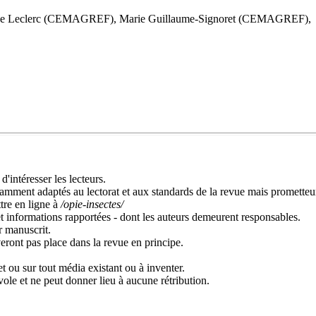
ique Leclerc (CEMAGREF), Marie Guillaume-Signoret (CEMAGREF), P
'intéresser les lecteurs.
fisamment adaptés au lectorat et aux standards de la revue mais prometteu
ttre en ligne à
/opie-insectes/
t informations rapportées - dont les auteurs demeurent responsables.
ur manuscrit.
ront pas place dans la revue en principe.
et ou sur tout média existant ou à inventer.
vole et ne peut donner lieu à aucune rétribution.