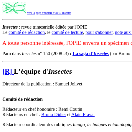
Vers la page d'accueil d'OPIE-Insectes
Insectes
: revue trimestrielle éditée par l'OPIE
Le
comité de rédaction
, le
comité de lecture
,
pour s'abonner
,
note aux 
A toute personne intéressée, l'OPIE enverra un spécimen 
Paru dans
Insectes
n° 150 (2008 -3)
:
La saga d’
Insectes
(par Bruno 
[R]
L'équipe d'
Insectes
Directeur de la publication : Samuel Jolivet
Comité de rédaction
Rédacteur en chef honoraire : Remi Coutin
Rédacteurs en chef :
Bruno Didier
et
Alain Fraval
Rédacteur coordinateur des rubriques
Imago, techniques entomologi