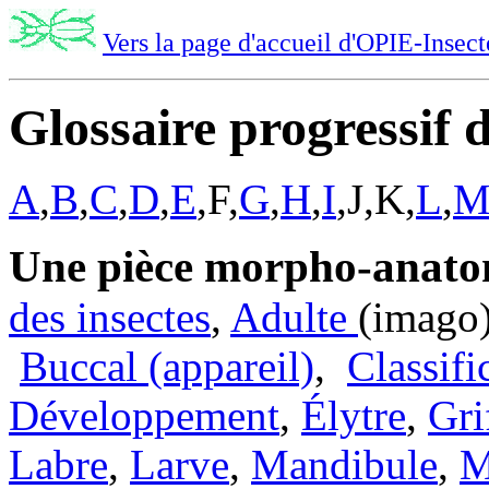
Vers la page d'accueil d'OPIE-Insect
Glossaire progressif 
A
,
B
,
C
,
D
,
E
,F,
G
,
H
,
I
,J,K,
L
,
Une pièce morpho-anat
des insectes
,
Adulte
(imago
Buccal (appareil)
,
Classifi
Développement
,
Élytre
,
Gri
Labre
,
Larve
,
Mandibule
,
M