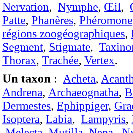
Nervation
,
Nymphe
,
Œil
,
Patte
,
Phanères
,
Phéromone
régions zoogéographiques
,
Segment
,
Stigmate
,
Taxino
Thorax
,
Trachée
,
Vertex
.
Un taxon
:
Acheta
,
Acanth
Andrena
,
Archaeognatha
,
B
Dermestes
,
Ephippiger
,
Grae
Isoptera
,
Labia
,
Lampyris
,
Melecta
,
Mutilla
,
Nepa
,
N