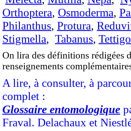
Orthoptera
,
Osmoderma
,
Pa
Philanthus
,
Protura
,
Reduvi
Stigmella
,
Tabanus
,
Tettig
On lira des définitions rédigées d
renseignements complémentaire
A lire, à consulter, à parco
complet :
Glossaire entomologique
pa
Fraval. Delachaux et Niestl