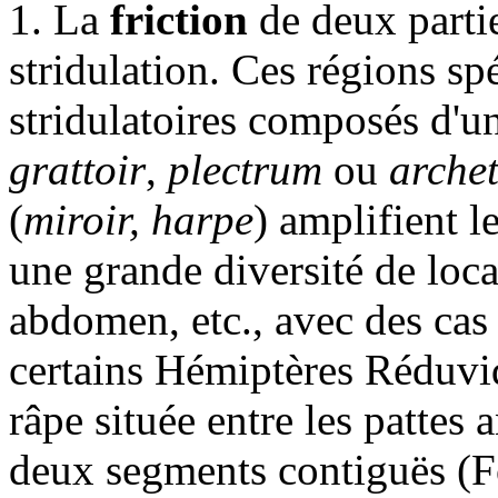
1. La
friction
de deux partie
stridulation. Ces régions sp
stridulatoires composés d'
grattoir
,
plectrum
ou
arche
(
miroir, harpe
) amplifient l
une grande diversité de local
abdomen, etc., avec des cas
certains Hémiptères Réduvidé
râpe située entre les pattes 
deux segments contiguës (F