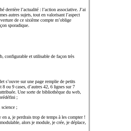
 derrière l’actualité : l’action associative. J’ai
es autres sujets, tout en valorisant l’aspect
ouverture de ce sixième compte m’oblige
façon sporadique.
b, configurable et utilisable de façon très
et s’ouvre sur une page remplie de petits
 8 ou 9 cases, d’autres 42, 6 lignes sur 7
attribuée. Une sorte de bibliothèque du web,
rédéfini ;
 science ;
y en a, je perdrais trop de temps à les compter !
modulable, alors je module, je crée, je déplace,