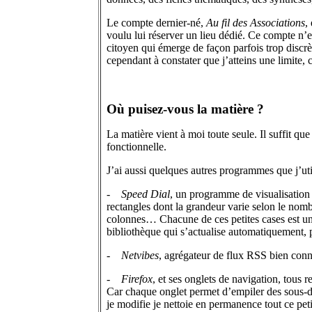
Le compte dernier-né,
Au fil des Associations
,
voulu lui réserver un lieu dédié. Ce compte n’en
citoyen qui émerge de façon parfois trop discr
cependant à constater que j’atteins une limite,
Où puisez-vous la matière ?
La matière vient à moi toute seule. Il suffit que
fonctionnelle.
J’ai aussi quelques autres programmes que j’util
-
Speed Dial
, un programme de visualisation 
rectangles dont la grandeur varie selon le nomb
colonnes… Chacune de ces petites cases est une
bibliothèque qui s’actualise automatiquement, 
-
Netvibes
, agrégateur de flux RSS bien connu
-
Firefox
, et ses onglets de navigation, tous r
Car chaque onglet permet d’empiler des sous-dos
je modifie je nettoie en permanence tout ce peti