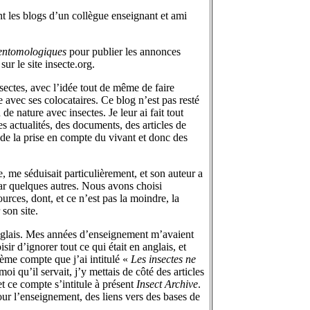
nt les blogs d’un collègue enseignant et ami
 entomologiques
pour publier les annonces
sur le site insecte.org.
nsectes, avec l’idée tout de même de faire
e avec ses colocataires. Ce blog n’est pas resté
e nature avec insectes. Je leur ai fait tout
s actualités, des documents, des articles de
t, de la prise en compte du vivant et donc des
ie, me séduisait particulièrement, et son auteur a
 par quelques autres. Nous avons choisi
urces, dont, et ce n’est pas la moindre, la
son site.
 anglais. Mes années d’enseignement m’avaient
ir d’ignorer tout ce qui était en anglais, et
uième compte que j’ai intitulé «
Les insectes ne
i qu’il servait, j’y mettais de côté des articles
et ce compte s’intitule à présent
Insect Archive
.
ur l’enseignement, des liens vers des bases de