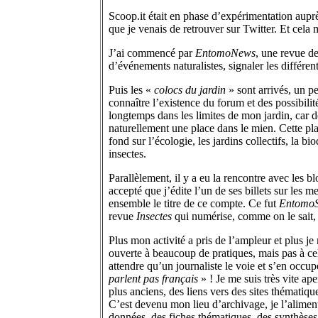
Scoop.it était en phase d’expérimentation auprè
que je venais de retrouver sur Twitter. Et cela 
J’ai commencé par
EntomoNews
, une revue d
d’événements naturalistes, signaler les différent
Puis les «
colocs du jardin
» sont arrivés, un pe
connaître l’existence du forum et des possibilit
longtemps dans les limites de mon jardin, car de
naturellement une place dans le mien. Cette pla
fond sur l’écologie, les jardins collectifs, la b
insectes.
Parallèlement, il y a eu la rencontre avec les bl
accepté que j’édite l’un de ses billets sur les 
ensemble le titre de ce compte. Ce fut
EntomoS
revue
Insectes
qui numérise, comme on le sait, u
Plus mon activité a pris de l’ampleur et plus 
ouverte à beaucoup de pratiques, mais pas à cell
attendre qu’un journaliste le voie et s’en occup
parlent pas français
» ! Je me suis très vite ap
plus anciens, des liens vers des sites thématiqu
C’est devenu mon lieu d’archivage, je l’alimen
données, des fiches thématiques, des synthèses