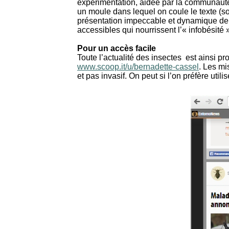
expérimentation, aidée par la communauté 
un moule dans lequel on coule le texte (sou
présentation impeccable et dynamique de 
accessibles qui nourrissent l’« infobésité 
Pour un accès facile
Toute l’actualité des insectes est ainsi pr
www.scoop.it/u/bernadette-cassel
. Les m
et pas invasif. On peut si l’on préfère util