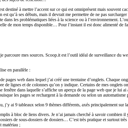
 est destiné à mettre l’accent sur ce qui est omniprésent mais souvent caché
 est qu’à ses débuts, mais il devrait me permettre de ne pas surcharger m
ète dans les problématiques liées à la science ou à l’environnement. L’
 celle de mon temps disponible… Pour l’instant il est donc alimenté de 
 je parcoure mes sources. Scoop.it est l’outil idéal de surveillance du we
ise en parallèle :
de pages web dans lequel j’ai créé une trentaine d’onglets. Chaque ongl
re de lignes et de colonnes qu’on y indique. Certains de mes onglets ont
 fenêtre dans laquelle s’affiche un aperçu de la page web que je lui ai 
puisque les pages se rechargent à la demande ou selon un automatisme p
, j’y ai 9 tableaux selon 9 thèmes différents, axés principalement sur la
emplis à bloc de liens divers. Je n’ai jamais cherché à savoir combien il 
siers de sous-dossiers de dossiers… C’est très pratique et surtout très 
t matériau ;