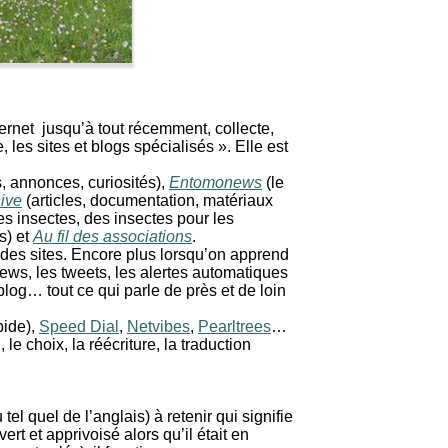
ternet jusqu’à tout récemment, collecte,
 les sites et blogs spécialisés ». Elle est
, annonces, curiosités),
Entomonews
(le
hive
(articles, documentation, matériaux
es insectes, des insectes pour les
s) et
Au fil des associations
.
r des sites. Encore plus lorsqu’on apprend
news, les tweets, les alertes automatiques
log… tout ce qui parle de près et de loin
pide),
Speed Dial
,
Netvibes
,
Pearltrees
…
le choix, la réécriture, la traduction
l quel de l’anglais) à retenir qui signifie
ert et apprivoisé alors qu’il était en