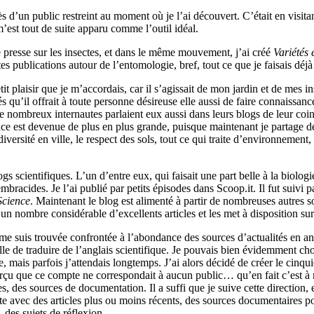
s d’un public restreint au moment où je l’ai découvert. C’était en visita
m’est tout de suite apparu comme l’outil idéal.
e presse sur les insectes, et dans le même mouvement, j’ai créé
Variétés
es publications autour de l’entomologie, bref, tout ce que je faisais déjà 
tit plaisir que je m’accordais, car il s’agissait de mon jardin et de mes i
és qu’il offrait à toute personne désireuse elle aussi de faire connaissanc
 nombreux internautes parlaient eux aussi dans leurs blogs de leur coin d
ce est devenue de plus en plus grande, puisque maintenant je partage de
iodiversité en ville, le respect des sols, tout ce qui traite d’environnemen
ogs scientifiques. L’un d’entre eux, qui faisait une part belle à la biolog
membracides. Je l’ai publié par petits épisodes dans Scoop.it. Il fut suivi
cience
. Maintenant le blog est alimenté à partir de nombreuses autres so
n nombre considérable d’excellents articles et les met à disposition sur 
je me suis trouvée confrontée à l’abondance des sources d’actualités en
e de traduire de l’anglais scientifique. Je pouvais bien évidemment chois
e, mais parfois j’attendais longtemps. J’ai alors décidé de créer le cinq
erçu que ce compte ne correspondait à aucun public… qu’en fait c’est à mo
es, des sources de documentation. Il a suffi que je suive cette direction, 
te avec des articles plus ou moins récents, des sources documentaires po
, des sujets de réflexion…