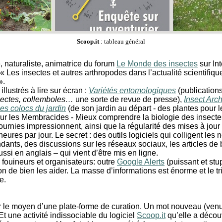
Scoop.it
: tableau général
 naturaliste, animatrice du forum
Le Monde des insectes
sur In
« Les insectes et autres arthropodes dans l’actualité scientifique,
».
illustrés à lire sur écran :
Variétés entomologiques
(publications
sectes, collemboles…
une sorte de revue de presse),
Insect Arc
es colocs du jardin
(de son jardin au départ - des plantes pour l
 sur les Membracides - Mieux comprendre la biologie des insecte
 fournies impressionnent, ainsi que la régularité des mises à jou
res par jour. Le secret : des outils logiciels qui colligent les 
nts, des discussions sur les réseaux sociaux, les articles de b
ussi en anglais – qui vient d’être mis en ligne.
 fouineurs et organisateurs: outre
Google Alerts
(puissant et stu
n de bien les aider. La masse d’informations est énorme et le tri, 
e.
 le moyen d’une plate-forme de curation. Un mot nouveau (venu te
Et une activité indissociable du logiciel
Scoop.it
qu’elle a découv