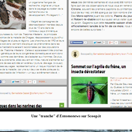
Une "tranche" d'
Entomonews
sur Scoop.it