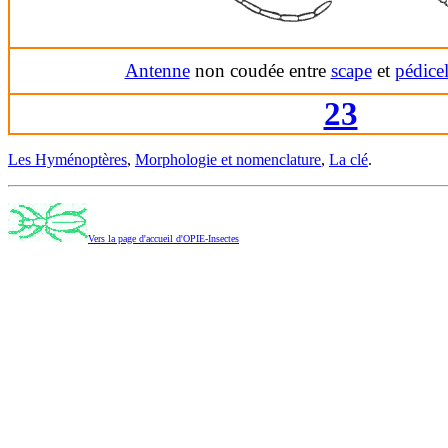
Antenne
non coudée entre
scape
et
pédicel
23
Les Hyménoptères
,
Morphologie et nomenclature
,
La clé
.
Vers la page d'accueil d'OPIE-Insectes